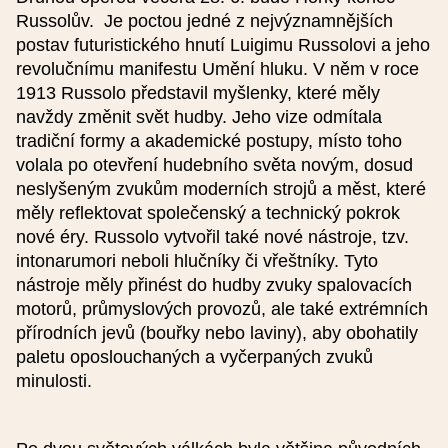
Ulice
Russolův. Je poctou jedné z nejvýznamnějších
postav futuristického hnutí Luigimu Russolovi a jeho
revolučnímu manifestu Umění hluku. V něm v roce
Město
1913 Russolo představil myšlenky, které měly
navždy změnit svět hudby. Jeho vize odmítala
tradiční formy a akademické postupy, místo toho
PSČ
volala po otevření hudebního světa novým, dosud
neslyšeným zvukům moderních strojů a měst, které
měly reflektovat společenský a technický pokrok
nové éry. Russolo vytvořil také nové nástroje, tzv.
Kontakt na pořadatele
intonarumori neboli hlučníky či vřeštníky. Tyto
nástroje měly přinést do hudby zvuky spalovacích
motorů, průmyslových provozů, ale také extrémních
přírodních jevů (bouřky nebo laviny), aby obohatily
Název pořadatele
paletu oposlouchaných a vyčerpaných zvuků
V případě, že v seznamu nejste uvedeni, vyberte "Jiný" a vyplňte
minulosti.
pole "Název pořadatele (jiný)".