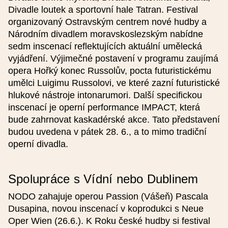
Divadle loutek a sportovní hale Tatran. Festival
organizovaný Ostravským centrem nové hudby a
Národním divadlem moravskoslezským nabídne
sedm inscenací reflektujících aktuální umělecká
Přidat reprízu
vyjádření. Výjimečné postavení v programu zaujímá
opera Hořký konec Russolův, pocta futuristickému
umělci Luigimu Russolovi, ve které zazní futuristické
Podrobnosti
hlukové nástroje intonarumori. Další specifickou
inscenací je operní performance IMPACT, která
bude zahrnovat kaskadérské akce. Tato představení
budou uvedena v pátek 28. 6., a to mimo tradiční
Typ události
operní divadla.
Obrázek (nepovinné), optimálně 624 x 412 px
Spolupráce s Vídní nebo Dublinem
NODO zahajuje operou Passion (Vášeň) Pascala
Jde o akci konanou v rámci projektu
Dusapina, novou inscenací v koprodukci s Neue
Smetana200
Oper Wien (26.6.). K Roku české hudby si festival