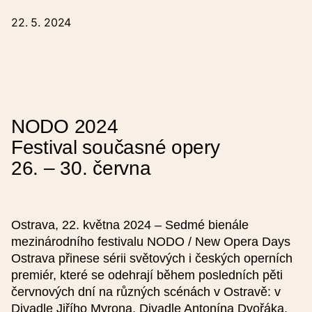
Přihlaste se přes interaktivní formulář:
22. 5. 2024
Název události (česky)
Název události (anglicky)
NODO 2024
Festival současné opery
Datum od
26. – 30. června
Čas od
Ostrava, 22. května 2024 – Sedmé bienále
mezinárodního festivalu NODO / New Opera Days
Datum do
Ostrava přinese sérii světových i českých operních
premiér, které se odehrají během posledních pěti
červnových dní na různých scénách v Ostravě: v
Divadle Jiřího Myrona, Divadle Antonína Dvořáka,
Čas do