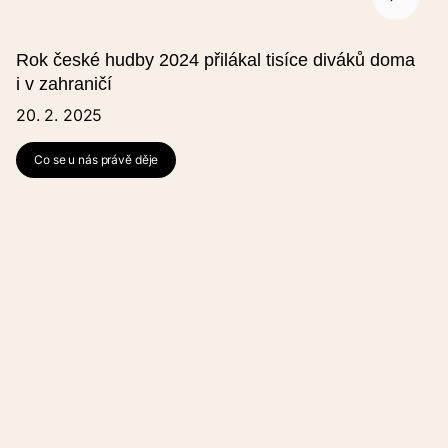
Rok české hudby 2024 přilákal tisíce diváků doma
i v zahraničí
20. 2. 2025
Co se u nás právě děje