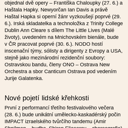
objednal dvě opery – Františka Chaloupky (27. 6.) a
Haštala Hapky. Newyorčan Ian Davis a právě
Webová stránka (česky)
Haštal Hapka si operní žánr vyzkoušejí poprvé (29.
6.). Irská skladatelka a technoložka z Trinity College
Dublin Ann Cleare s dílem The Little Lives (Malé
Webová stránka (anglicky)
životy), uvedeném na Mnichovském bienále, bude
v ČR pracovat poprvé (30. 6.). NODO hostí
inscenační týmy, sólisty a dirigenty z Evropy a USA,
Popis (50-230 znaků) (česky)
stejně jako mezinárodní rezidenční soubory:
Ostravskou bandu, členy ONO – Ostrava New
Orchestra a sbor Canticum Ostrava pod vedením
Jurije Galatenka.
Popis (50-230 znaků) (anglicky)
Nové pojetí lidské křehkosti
První z performancí třetího festivalového večera
(28. 6.) bude unikátní umělecko-kaskadérský počin
IMPACT izraelského tvůrčího tandemu (Amir