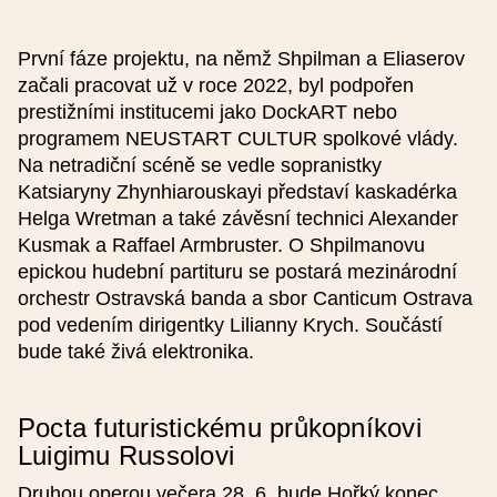
První fáze projektu, na němž Shpilman a Eliaserov
Poznámka
začali pracovat už v roce 2022, byl podpořen
prestižními institucemi jako DockART nebo
programem NEUSTART CULTUR spolkové vlády.
Místo konání
Na netradiční scéně se vedle sopranistky
Katsiaryny Zhynhiarouskayi představí kaskadérka
Helga Wretman a také závěsní technici Alexander
Kusmak a Raffael Armbruster. O Shpilmanovu
Název místa konání (česky)
epickou hudební partituru se postará mezinárodní
orchestr Ostravská banda a sbor Canticum Ostrava
pod vedením dirigentky Lilianny Krych. Součástí
Název místa konání (anglicky)
bude také živá elektronika.
Kraj
Pocta futuristickému průkopníkovi
Luigimu Russolovi
Druhou operou večera 28. 6. bude Hořký konec