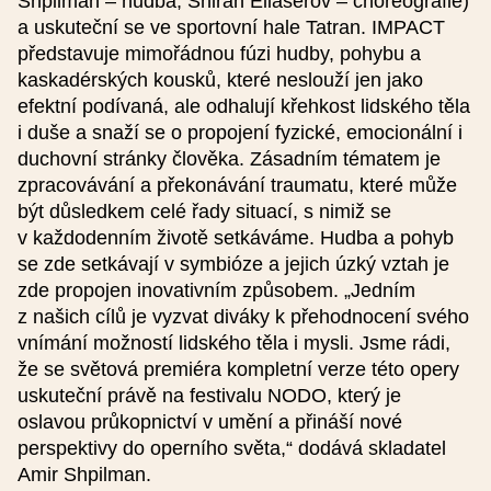
Shpilman – hudba, Shiran Eliaserov – choreografie)
a uskuteční se ve sportovní hale Tatran. IMPACT
Podrobný popis (nepovinné)
představuje mimořádnou fúzi hudby, pohybu a
kaskadérských kousků, které neslouží jen jako
efektní podívaná, ale odhalují křehkost lidského těla
i duše a snaží se o propojení fyzické, emocionální i
duchovní stránky člověka. Zásadním tématem je
zpracovávání a překonávání traumatu, které může
Cena (nepovinné)
být důsledkem celé řady situací, s nimiž se
v každodenním životě setkáváme. Hudba a pohyb
se zde setkávají v symbióze a jejich úzký vztah je
zde propojen inovativním způsobem. „Jedním
Základní cena
z našich cílů je vyzvat diváky k přehodnocení svého
vnímání možností lidského těla i mysli. Jsme rádi,
že se světová premiéra kompletní verze této opery
Snížená cena
uskuteční právě na festivalu NODO, který je
oslavou průkopnictví v umění a přináší nové
perspektivy do operního světa,“ dodává skladatel
Rodinné vstupné
Amir Shpilman.