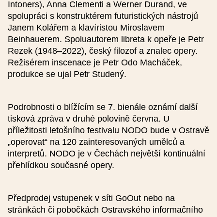
Intoners), Anna Clementi a Werner Durand, ve
Mobil
spolupráci s konstruktérem futuristických nástrojů
Na uvedený e-mail Vám dojde shrnutí.
Janem Kolářem a klavíristou Miroslavem
Beinhauerem. Spoluautorem libreta k opeře je Petr
Rezek (1948–2022), český filozof a znalec opery.
Souhlasím se zpracováním osobních údajů.
GDPR
.
Režisérem inscenace je Petr Odo Macháček,
Formulář je chráněn službou reCAPTCHA od společnosti Google.
produkce se ujal Petr Studený.
Podrobnosti o blížícím se 7. bienále oznámí další
tisková zpráva v druhé polovině června. U
příležitosti letošního festivalu NODO bude v Ostravě
„operovat“ na 120 zainteresovaných umělců a
interpretů. NODO je v Čechách největší kontinuální
přehlídkou současné opery.
Předprodej vstupenek v síti GoOut nebo na
stránkách či pobočkách Ostravského informačního