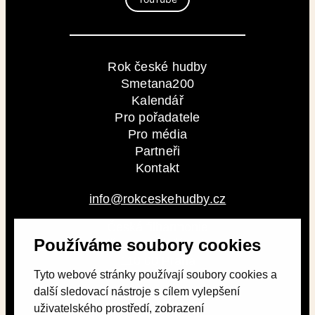
Rok české hudby
Smetana200
Kalendář
Pro pořadatele
Pro média
Partneři
Kontakt
info@rokceskehudby.cz
Česká filharmonie
Používáme soubory cookies
Alšovo nábřeží 79/12
110 00 Praha
Tyto webové stránky používají soubory cookies a
další sledovací nástroje s cílem vylepšení
uživatelského prostředí, zobrazení