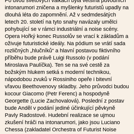
Po dvou světových válkách byla většina původních
Název pořadatele (jiný)
intonarumori zničena a myšlenky futuristů upadly na
dlouhá léta do zapomnění. Až v sedmdesátých
letech 20. století na tyto snahy navázaly umělci
Ulice
pohybující se v rámci industriální a noise scény.
Opera Hořký konec Russolův se vrací k základům a
oživuje futuristické ideály. Na pódium se vrátí sada
Město
rozličných „hlučníků“ a hlavní postavou fiktivního
příběhu bude právě Luigi Russolo (v podání
Miroslava Paulíčka). Ten se na své cestě za
PSČ
božským hlukem setká s moderní technikou,
nápodobou zvuků v Rossiniho opeře i bitevní
vřavou Beethovenovy skladby. Jeho průvodci budou
Jméno
kocour Giacomo (Petr Ferenc) a hospodyně
Georgette (Lucie Zachovalová). Poslední z postav
bude Anděl v podání jediné účinkující pěvkyně
Pavly Radostové. Hudební realizace se ujmou
E-mail
zkušení hráči na intonarumori, jako jsou Luciano
Chessa (zakladatel Orchestra of Futurist Noise