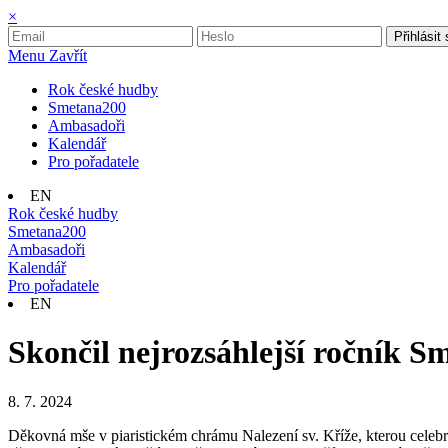
×
Přihlásit
Menu
Zavřít
Rok české hudby
Smetana200
Ambasadoři
Kalendář
Pro pořadatele
EN
Rok české hudby
Smetana200
Ambasadoři
Kalendář
Pro pořadatele
EN
Skončil nejrozsáhlejší ročník 
8. 7. 2024
Děkovná mše v piaristickém chrámu Nalezení sv. Kříže, kterou celebr