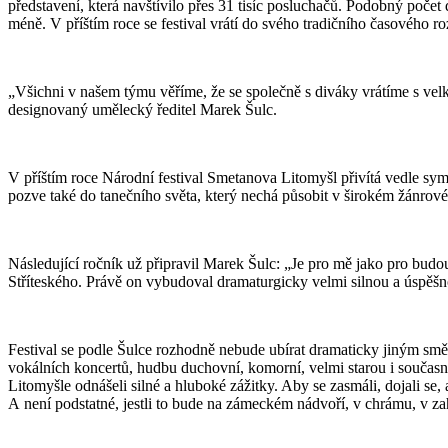
představení, která navštívilo přes 31 tisíc posluchačů. Podobný poče
méně. V příštím roce se festival vrátí do svého tradičního časového r
„Všichni v našem týmu věříme, že se společně s diváky vrátíme s velk
designovaný umělecký ředitel Marek Šulc.
V příštím roce Národní festival Smetanova Litomyšl přivítá vedle sy
pozve také do tanečního světa, který nechá působit v širokém žánrov
Následující ročník už připravil Marek Šulc: „Je pro mě jako pro bud
Stříteského. Právě on vybudoval dramaturgicky velmi silnou a úspěšn
Festival se podle Šulce rozhodně nebude ubírat dramaticky jiným sm
vokálních koncertů, hudbu duchovní, komorní, velmi starou i současno
Litomyšle odnášeli silné a hluboké zážitky. Aby se zasmáli, dojali se
A není podstatné, jestli to bude na zámeckém nádvoří, v chrámu, v z