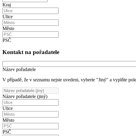
Kraj
Ulice
Město
PSČ
Kontakt na pořadatele
Název pořadatele
V případě, že v seznamu nejste uvedeni, vyberte "Jiný" a vyplňte pole
Název pořadatele (jiný)
Ulice
Město
PSČ