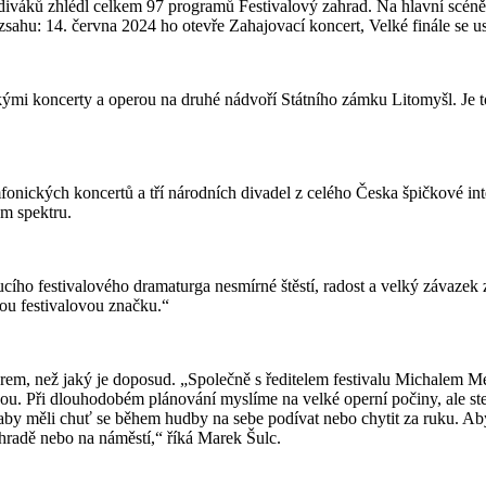
t diváků zhlédl celkem 97 programů Festivalový zahrad. Na hlavní scéně
ozsahu: 14. června 2024 ho otevře Zahajovací koncert, Velké finále se u
ými koncerty a operou na druhé nádvoří Státního zámku Litomyšl. Je to
mfonických koncertů a tří národních divadel z celého Česka špičkové i
ém spektru.
oucího festivalového dramaturga nesmírné štěstí, radost a velký závaz
ou festivalovou značku.“
ěrem, než jaký je doposud. „Společně s ředitelem festivalu Michalem
u. Při dlouhodobém plánování myslíme na velké operní počiny, ale stejn
, aby měli chuť se během hudby na sebe podívat nebo chytit za ruku. Aby
ahradě nebo na náměstí,“ říká Marek Šulc.