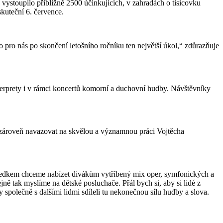
 vystoupilo přibližně 2500 účinkujících, v zahradách o tisícovku
skuteční 6. července.
 pro nás po skončení letošního ročníku ten největší úkol,“ zdůrazňuje
nterprety i v rámci koncertů komorní a duchovní hudby. Návštěvníky
ek zároveň navazovat na skvělou a významnou práci Vojtěcha
 Medkem chceme nabízet divákům vytříbený mix oper, symfonických a
ě tak myslíme na dětské posluchače. Přál bych si, aby si lidé z
 společně s dalšími lidmi sdíleli tu nekonečnou sílu hudby a slova.