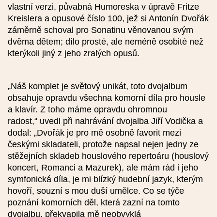
vlastní verzi, půvabná Humoreska v úpravě Fritze
Kreislera a opusové číslo 100, jež si Antonín Dvořák
Webová stránka (česky)
záměrně schoval pro Sonatinu věnovanou svým
dvěma dětem; dílo prosté, ale neméně osobité než
kterýkoli jiný z jeho zralých opusů.
Webová stránka (anglicky)
„Náš komplet je světový unikát, toto dvojalbum
Popis (50-230 znaků) (česky)
obsahuje opravdu všechna komorní díla pro housle
a klavír. Z toho máme opravdu ohromnou
radost,“ uvedl při nahrávání dvojalba Jiří Vodička a
dodal: „Dvořák je pro mě osobně favorit mezi
českými skladateli, protože napsal nejen jedny ze
stěžejních skladeb houslového repertoáru (houslový
Popis (50-230 znaků) (anglicky)
koncert, Romanci a Mazurek), ale mám rád i jeho
symfonická díla, je mi blízký hudební jazyk, kterým
hovoří, souzní s mou duší umělce. Co se týče
poznání komorních děl, která zazní na tomto
dvojalbu, překvapila mě neobvyklá