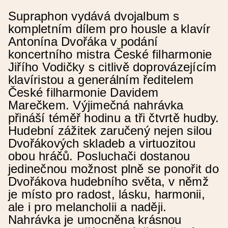
Přihlaste se přes interaktivní formulář:
Supraphon vydává dvojalbum s
kompletním dílem pro housle a klavír
Antonína Dvořáka v podání
Název události (česky)
koncertního mistra České filharmonie
Jiřího Vodičky s citlivě doprovázejícím
klavíristou a generálním ředitelem
Název události (anglicky)
České filharmonie Davidem
Marečkem. Výjimečná nahrávka
Datum od
přináší téměř hodinu a tři čtvrtě hudby.
Hudební zážitek zaručený nejen silou
Dvořákových skladeb a virtuozitou
Čas od
obou hráčů. Posluchači dostanou
jedinečnou možnost plně se ponořit do
Dvořákova hudebního světa, v němž
Datum do
je místo pro radost, lásku, harmonii,
ale i pro melancholii a naději.
Nahrávka je umocněna krásnou
Čas do