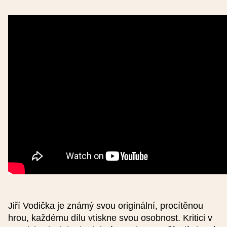
Poznámka
Místo konání
Název místa konání (česky)
Název místa konání (anglicky)
Kraj
Jiří Vodička je známý svou originální, procítěnou
hrou, každému dílu vtiskne svou osobnost. Kritici v