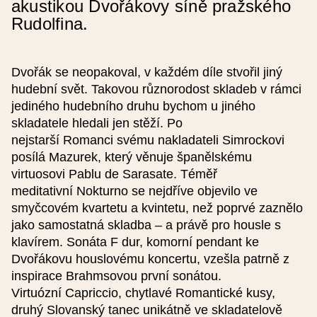
akustikou Dvořákovy síně pražského
Rudolfina.
Přidat reprízu
Dvořák se neopakoval, v každém díle stvořil jiný
hudební svět. Takovou různorodost skladeb v rámci
jediného hudebního druhu bychom u jiného
skladatele hledali jen stěží. Po
Podrobnosti
nejstarší Romanci svému nakladateli Simrockovi
posílá Mazurek, který věnuje španělskému
virtuosovi Pablu de Sarasate. Téměř
Typ události
meditativní Nokturno se nejdříve objevilo ve
smyčcovém kvartetu a kvintetu, než poprvé zaznělo
jako samostatná skladba – a právě pro housle s
Obrázek (nepovinné), optimálně 624 x 412 px
klavírem. Sonáta F dur, komorní pendant ke
Dvořákovu houslovému koncertu, vzešla patrně z
inspirace Brahmsovou první sonátou.
Jde o akci konanou v rámci projektu
Virtuózní Capriccio, chytlavé Romantické kusy,
Smetana200
druhý Slovanský tanec unikátně ve skladatelově