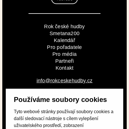
Rok české hudby
Smetana200
Kalendář
Pro pořadatele
Pro média
Partneři
Kontakt
info@rokceskehudby.cz
Česká filharmonie
Používáme soubory cookies
Alšovo nábřeží 79/12
110 00 Praha
Tyto webové stránky používají soubory cookies a
další sledovací nástroje s cílem vylepšení
uživatelského prostředí, zobrazení