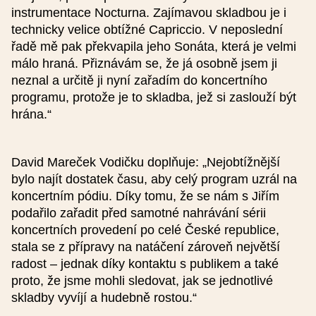
instrumentace Nocturna. Zajímavou skladbou je i
Podrobný popis (nepovinné)
technicky velice obtížné Capriccio. V neposlední
řadě mě pak překvapila jeho Sonáta, která je velmi
málo hraná. Přiznávám se, že já osobně jsem ji
neznal a určitě ji nyní zařadím do koncertního
programu, protože je to skladba, jež si zaslouží být
hrána.“
Cena (nepovinné)
David Mareček Vodičku doplňuje: „Nejobtížnější
bylo najít dostatek času, aby celý program uzrál na
Základní cena
koncertním pódiu. Díky tomu, že se nám s Jiřím
podařilo zařadit před samotné nahrávání sérii
koncertních provedení po celé České republice,
Snížená cena
stala se z přípravy na natáčení zároveň největší
radost – jednak díky kontaktu s publikem a také
proto, že jsme mohli sledovat, jak se jednotlivé
skladby vyvíjí a hudebně rostou.“
Rodinné vstupné