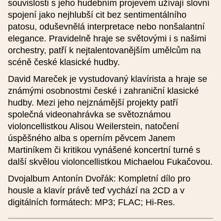
souvislosti s jeho hudebním projevem užívají slovní
Ulice
spojení jako nejhlubší cit bez sentimentálního
patosu, oduševnělá interpretace nebo nonšalantní
elegance. Pravidelně hraje se světovými i s našimi
Město
orchestry, patří k nejtalentovanějším umělcům na
scéně české klasické hudby.
David Mareček je vystudovaný klavírista a hraje se
PSČ
známými osobnostmi české i zahraniční klasické
hudby. Mezi jeho nejznámější projekty patří
společná videonahrávka se světoznámou
Kontakt na pořadatele
violoncellistkou Alisou Weilerstein, natočení
úspěšného alba s operním pěvcem Janem
Martiníkem či kritikou vynášené koncertní turné s
další skvělou violoncellistkou Michaelou Fukačovou.
Název pořadatele
Dvojalbum Antonín Dvořák: Kompletní dílo pro
V případě, že v seznamu nejste uvedeni, vyberte "Jiný" a vyplňte
housle a klavír právě teď vychází na 2CD a v
pole "Název pořadatele (jiný)".
digitálních formátech: MP3; FLAC; Hi-Res.