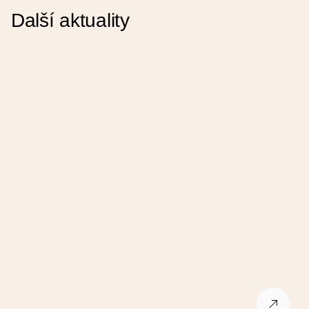
Název pořadatele (jiný)
Další aktuality
Ulice
Město
PSČ
Jméno
E-mail