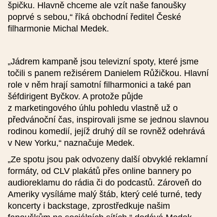
špičku. Hlavně chceme ale vzít naše fanoušky
poprvé s sebou,“ říká obchodní ředitel České
Webová stránka (česky)
filharmonie Michal Medek.
Webová stránka (anglicky)
„Jádrem kampaně jsou televizní spoty, které jsme
točili s panem režisérem Danielem Růžičkou. Hlavní
role v něm hrají samotní filharmonici a také pan
Popis (50-230 znaků) (česky)
šéfdirigent Byčkov. A protože půjde
z marketingového úhlu pohledu vlastně už o
předvánoční čas, inspirovali jsme se jednou slavnou
rodinou komedií, jejíž druhý díl se rovněž odehrává
v New Yorku,“ naznačuje Medek.
„Ze spotu jsou pak odvozeny další obvyklé reklamní
Popis (50-230 znaků) (anglicky)
formáty, od CLV plakátů přes online bannery po
audioreklamu do rádia či do podcastů. Zároveň do
Ameriky vysíláme malý štáb, který celé turné, tedy
koncerty i backstage, zprostředkuje našim