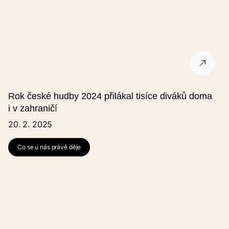
Poznámka
Místo konání
Rok české hudby 2024 přilákal tisíce diváků doma
i v zahraničí
Název místa konání (česky)
20. 2. 2025
Co se u nás právě děje
Název místa konání (anglicky)
Kraj