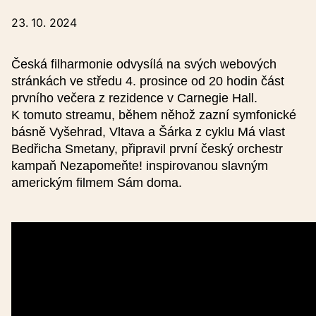
Přihlaste se přes interaktivní formulář:
23. 10. 2024
Česká filharmonie odvysílá na svých webových
Název události (česky)
stránkách ve středu 4. prosince od 20 hodin část
prvního večera z rezidence v Carnegie Hall.
K tomuto streamu, během něhož zazní symfonické
Název události (anglicky)
básně Vyšehrad, Vltava a Šárka z cyklu Má vlast
Bedřicha Smetany, připravil první český orchestr
Datum od
kampaň Nezapomeňte! inspirovanou slavným
americkým filmem Sám doma.
Čas od
Datum do
Čas do