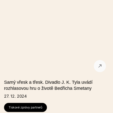
Ulice
Město
PSČ
Kontakt na pořadatele
Samý vřesk a třesk. Divadlo J. K. Tyla uvádí
Název pořadatele
rozhlasovou hru o životě Bedřicha Smetany
V případě, že v seznamu nejste uvedeni, vyberte "Jiný" a vyplňte
27. 12. 2024
pole "Název pořadatele (jiný)".
Tiskové zprávy partnerů