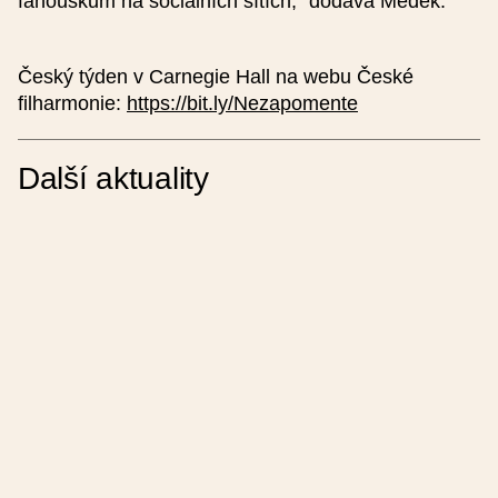
fanouškům na sociálních sítích,“ dodává Medek.
Podrobný popis (nepovinné)
Český týden v Carnegie Hall na webu České
filharmonie:
https://bit.ly/Nezapomente
Další aktuality
Cena (nepovinné)
Základní cena
Snížená cena
Rodinné vstupné