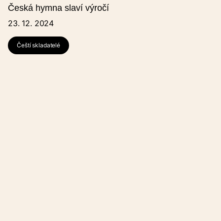
Mobil
Česká hymna slaví výročí
23. 12. 2024
Na uvedený e-mail Vám dojde shrnutí.
Čeští skladatelé
Souhlasím se zpracováním osobních údajů.
GDPR
.
Formulář je chráněn službou reCAPTCHA od společnosti Google.