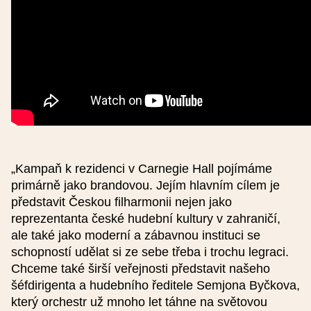
Přidat reprízu
Podrobnosti
„Kampaň k rezidenci v Carnegie Hall pojímáme
Typ události
primárně jako brandovou. Jejím hlavním cílem je
představit Českou filharmonii nejen jako
reprezentanta české hudební kultury v zahraničí,
Obrázek (nepovinné), optimálně 624 x 412 px
ale také jako moderní a zábavnou instituci se
schopností udělat si ze sebe třeba i trochu legraci.
Chceme také širší veřejnosti představit našeho
Jde o akci konanou v rámci projektu
šéfdirigenta a hudebního ředitele Semjona Byčkova,
Smetana200
který orchestr už mnoho let táhne na světovou