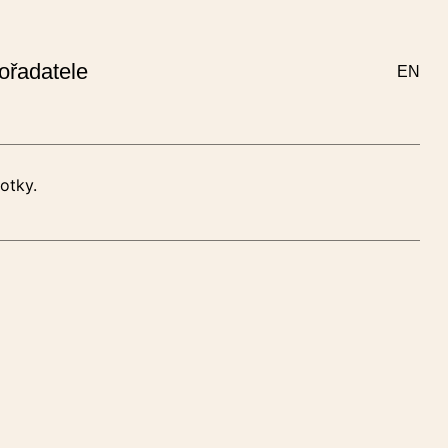
ořadatele
EN
✖
otky.
dby 2024 či
tické uvedení
dy.
 prosím jen ty
prosíme vyplňte