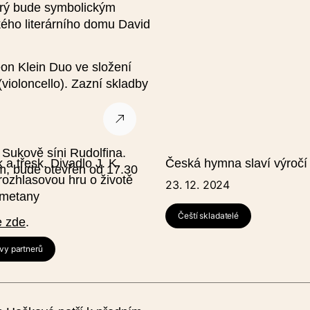
erý bude symbolickým
ého literárního domu David
y)
Název události (anglicky)
on Klein Duo ve složení
Čas od
Datum do
Č
ioloncello). Zazní skladby
 Sukově síni Rudolfina.
Přidat reprízu
a třesk. Divadlo J. K.
Česká hymna slaví výročí
um, bude otevřen od 17.30
rozhlasovou hru o životě
23. 12. 2024
Smetany
Podrobnosti
Čeští skladatelé
e zde
.
vy partnerů
Obrázek (nepovinné), optim