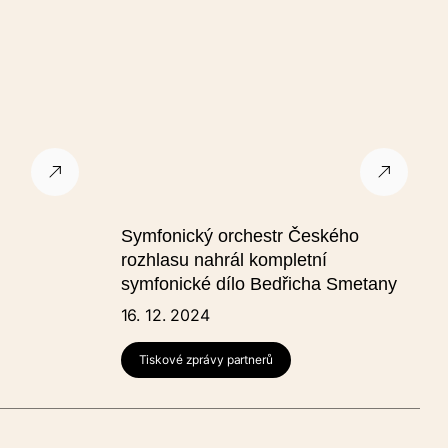
as do
Symfonický orchestr Českého
rozhlasu nahrál kompletní
symfonické dílo Bedřicha Smetany
16. 12. 2024
Tiskové zprávy partnerů
álně 624 x 412 px