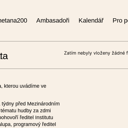
etana200
Ambasadoři
Kalendář
Pro p
Zapojit se
Zatím nebyly vloženy žádné f
ta
sledující formulář a přihlaste se ke značce Rok české hu
Pro svůj projekt získáte mediální podporu, logo, automa
kalendáři Roku české hudby 2024 a na portálu Kudy z nu
, kterou uvádíme ve
 pořádáte festival či akci s několikadenním trváním, vložte
 týkají Rok české hudby či Smetana200. Pro každou akci 
a týdny před Mezinárodním
formulář zvlášť s relevantním popisem.
 tématu hudby za zdmi
hovoří ředitel Institutu
Přihlaste se přes interaktivní formulář:
lupa, programový ředitel