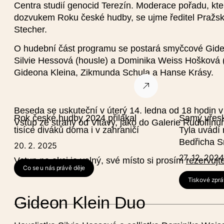
Centra studií genocid Terezín. Moderace pořadu, kt
dozvukem Roku české hudby, se ujme ředitel Pražsk
Název události (česk
Stecher.
O hudební část programu se postará smyčcové Gide
Datum od
Silvie Hessová (housle) a Dominika Weiss Hošková (v
Gideona Kleina, Zikmunda Schula a Hanse Krásy.
Beseda se uskuteční v úterý 14. ledna od 18 hodin v
Rok české hudby 2024 přilákal
Samý vřesk 
Vstup ze strany od Vltavy, jako do Galerie Rudolfin
tisíce diváků doma i v zahraničí
Tyla uvádí 
Bedřicha 
20. 2. 2025
27. 12. 2024
Vstup na akci je volný, své místo si prosím
rezervujt
Co se u nás právě děje
Tiskové zprá
Typ události
Gideon Klein Duo