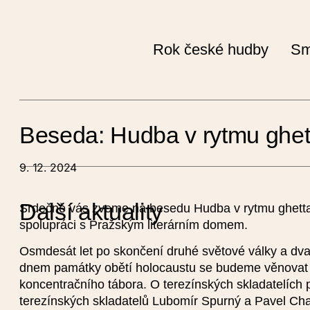
Rok české hudby
Sm
Beseda: Hudba v rytmu ghet
Vyplňte ná
9. 12. 2024
Smetana200. 
v 
Další aktuality
Srdečně vás zveme na besedu Hudba v rytmu ghetta
spolupráci s Pražským literárním domem.
V případě, že
akce, které se
Osmdesát let po skončení druhé světové války a dv
dnem památky obětí holocaustu se budeme věnovat
koncentračního tábora. O terezínských skladatelích po
terezínských skladatelů Lubomír Spurný a Pavel Cha