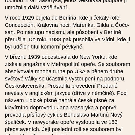
rodinou T. G. Masaryka, jehož velkorysá podpora jí
umožnila další vzdělávání.
V roce 1929 odjela do Berlína, kde ji čekaly role
Concepción, Královna noci, Mařenka, Gilda a Čočo-
Přidat reprízu
san. Po nástupu nacismu ale působení v Berlíně
přerušila. Do roku 1938 pak působila ve Vídni, kde jí
byl udělen titul komorní pěvkyně.
Podrobnosti
V březnu 1939 odcestovala do New Yorku, kde
získala angažmá v Metropolitní opeře. Se souborem
absolvovala mnohá turné po USA a během druhé
světové války se účastnila vystoupení na podporu
Typ události
Československa. Prosadila provedení Prodané
nevěsty v anglickém jazyce (dříve v němčině). Pod
Obrázek (nepovinné), optimálně 624 x 412 px
názvem Lidické písně nahrála české písně za
klavírního doprovodu Jana Masaryka a poprvé
provedla písňový cyklus Bohuslava Martinů Nový
Jde o akci konanou v rámci projektu
špalíček. V newyorské opeře vystoupila ve 153
Smetana200
představeních. Její poslední rolí se souborem byl