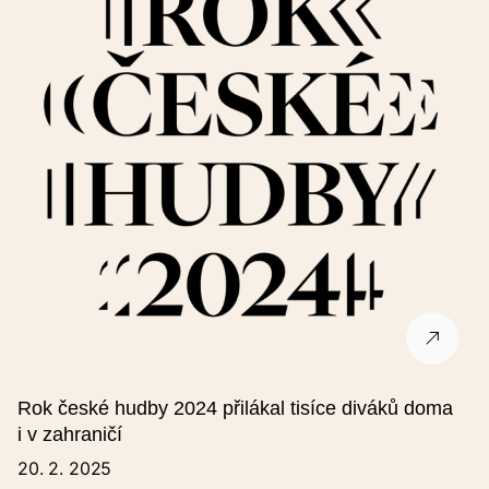
Podrobný popis (nepovinné)
Cena (nepovinné)
Základní cena
Snížená cena
Rok české hudby 2024 přilákal tisíce diváků doma
i v zahraničí
Rodinné vstupné
20. 2. 2025