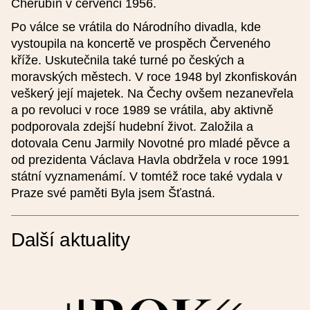
Cherubín v červenci 1956.
Webová stránka (česky)
Po válce se vrátila do Národního divadla, kde
vystoupila na koncertě ve prospěch Červeného
kříže. Uskutečnila také turné po českých a
moravských městech. V roce 1948 byl zkonfiskován
Webová stránka (anglicky)
veškerý její majetek. Na Čechy ovšem nezanevřela
a po revoluci v roce 1989 se vrátila, aby aktivně
podporovala zdejší hudební život. Založila a
Popis (50-230 znaků) (česky)
dotovala Cenu Jarmily Novotné pro mladé pěvce a
od prezidenta Václava Havla obdržela v roce 1991
státní vyznamenámí. V tomtéž roce také vydala v
Praze své paměti Byla jsem Šťastná.
Popis (50-230 znaků) (anglicky)
Další aktuality