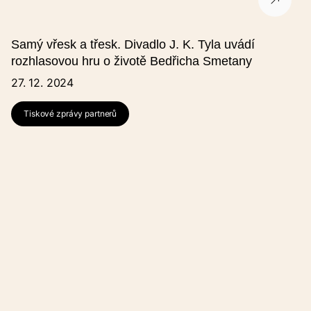
Ulice
Samý vřesk a třesk. Divadlo J. K. Tyla uvádí
Město
rozhlasovou hru o životě Bedřicha Smetany
27. 12. 2024
PSČ
Tiskové zprávy partnerů
Kontakt na pořadatele
Název pořadatele
V případě, že v seznamu nejste uvedeni, vyberte "Jiný" a vyplňte
pole "Název pořadatele (jiný)".