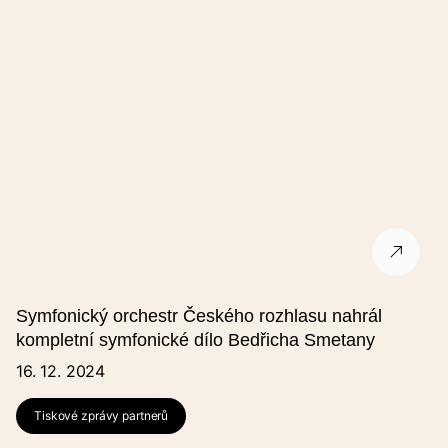
Mobil
Na uvedený e-mail Vám dojde shrnutí.
Souhlasím se zpracováním osobních údajů.
GDPR
.
Formulář je chráněn službou reCAPTCHA od společnosti Google.
Symfonický orchestr Českého rozhlasu nahrál
kompletní symfonické dílo Bedřicha Smetany
16. 12. 2024
Tiskové zprávy partnerů