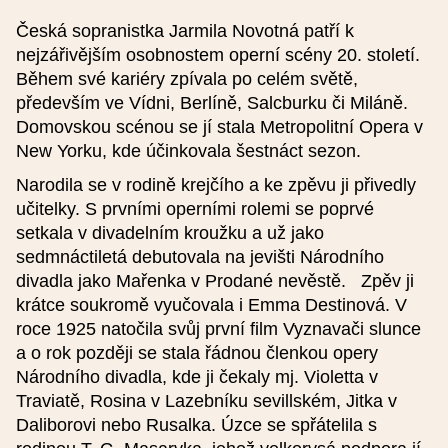
Přihlaste se přes interaktivní formulář:
Česká sopranistka Jarmila Novotná patří k
nejzářivějším osobnostem operní scény 20. století.
Během své kariéry zpívala po celém světě,
Název události (česky)
především ve Vídni, Berlíně, Salcburku či Miláně.
Domovskou scénou se jí stala Metropolitní Opera v
New Yorku, kde účinkovala šestnáct sezon.
Název události (anglicky)
Narodila se v rodině krejčího a ke zpěvu ji přivedly
učitelky. S prvními operními rolemi se poprvé
Datum od
setkala v divadelním kroužku a už jako
sedmnáctiletá debutovala na jevišti Národního
divadla jako Mařenka v Prodané nevěstě. Zpěv ji
Čas od
krátce soukromě vyučovala i Emma Destinová. V
roce 1925 natočila svůj první film Vyznavači slunce
a o rok později se stala řádnou členkou opery
Datum do
Národního divadla, kde ji čekaly mj. Violetta v
Traviatě, Rosina v Lazebníku sevillském, Jitka v
Daliborovi nebo Rusalka. Úzce se spřátelila s
Čas do