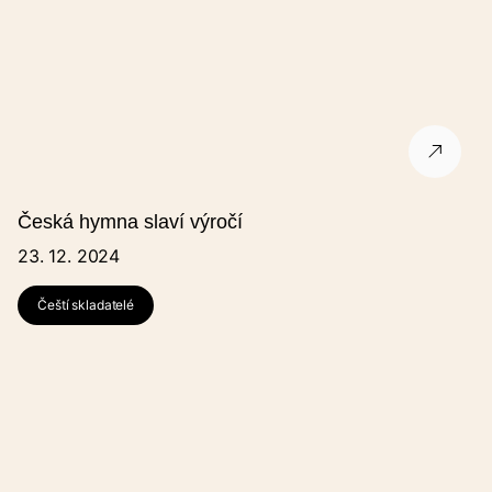
Název pořadatele (jiný)
Ulice
Město
Česká hymna slaví výročí
23. 12. 2024
PSČ
Čeští skladatelé
Jméno
E-mail