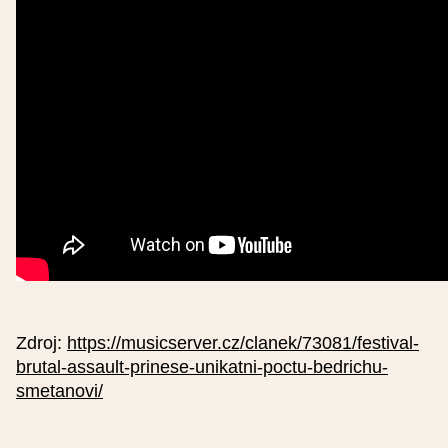
Podrobný popis (nepovinné)
Cena (nepovinné)
Základní cena
Zdroj:
https://musicserver.cz/clanek/73081/festival-
Snížená cena
brutal-assault-prinese-unikatni-poctu-bedrichu-
smetanovi/
Rodinné vstupné