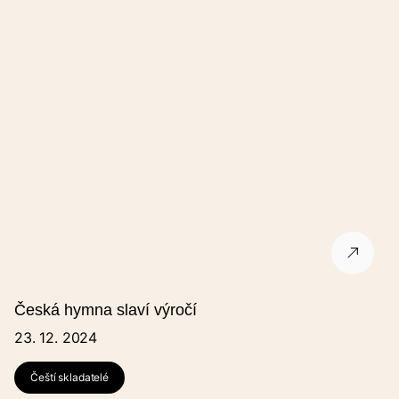
Mobil
Na uvedený e-mail Vám dojde shrnutí.
Souhlasím se zpracováním osobních údajů.
GDPR
.
Formulář je chráněn službou reCAPTCHA od společnosti Google.
Česká hymna slaví výročí
23. 12. 2024
Čeští skladatelé