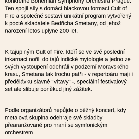
konkrétně Bohemian Symphony Orchestra Prague.
Ten spojil síly s domácí blackovou formací Cult of
Fire a společně sestaví unikátní program vytvořený
k poctě skladatele Bedřicha Smetany, od jehož
Přidat reprízu
narození letos uplyne 200 let.
K tajuplným Cult of Fire, kteří se ve své poslední
Podrobnosti
inkarnaci nořili do tajů indické mytologie a jedno ze
svých vystoupení odehráli v podzemí Moravského
krasu, Smetana tak trochu patří - v repertoáru mají i
předělávku slavné "Vltavy" -
, speciální festivalový
Typ události
set ale slibuje poněkud jiný zážitek.
Obrázek (nepovinné), optimálně 624 x 412 px
Podle organizátorů nepůjde o běžný koncert, kdy
metalová skupina odehraje své skladby
Jde o akci konanou v rámci projektu
přearanžované pro hraní se symfonickým
Smetana200
orchestrem.