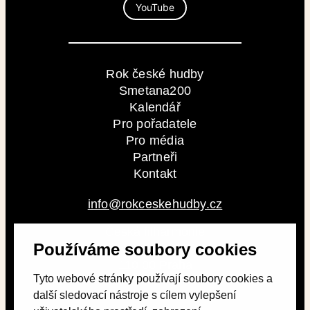
YouTube
Rok české hudby
Smetana200
Kalendář
Pro pořadatele
Pro média
Partneři
Kontakt
info@rokceskehudby.cz
Česká filharmonie
Používáme soubory cookies
Alšovo nábřeží 79/12
110 00 Praha
Tyto webové stránky používají soubory cookies a
další sledovací nástroje s cílem vylepšení