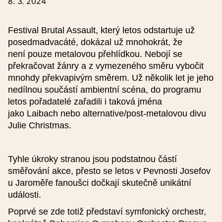
8. 3. 2024
Přihlaste se přes interaktivní formulář:
Festival Brutal Assault, který letos odstartuje už
posedmadvacáté, dokázal už mnohokrát, že
Název události (česky)
není pouze metalovou přehlídkou. Nebojí se
překračovat žánry a z vymezeného směru vybočit
mnohdy překvapivým směrem. Už několik let je jeho
Název události (anglicky)
nedílnou součástí ambientní scéna, do programu
letos pořadatelé zařadili i taková jména
Datum od
jako Laibach nebo alternative/post-metalovou divu
Julie Christmas.
Čas od
Tyhle úkroky stranou jsou podstatnou částí
směřování akce, přesto se letos v Pevnosti Josefov
u Jaroměře fanoušci dočkají skutečně unikátní
Datum do
události.
Poprvé se zde totiž představí symfonický orchestr,
Čas do