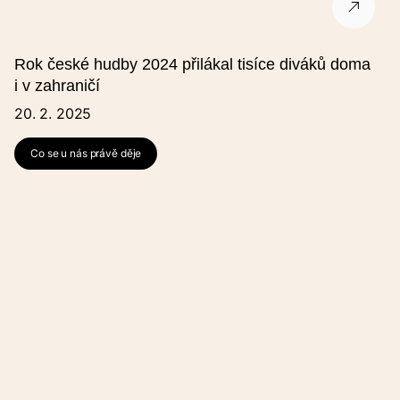
Ulice
Rok české hudby 2024 přilákal tisíce diváků doma
Město
i v zahraničí
20. 2. 2025
PSČ
Co se u nás právě děje
Kontakt na pořadatele
Název pořadatele
V případě, že v seznamu nejste uvedeni, vyberte "Jiný" a vyplňte
pole "Název pořadatele (jiný)".