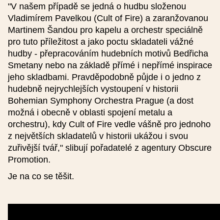
"V našem případě se jedná o hudbu složenou
Vladimírem Pavelkou (Cult of Fire) a zaranžovanou
Webová stránka (česky)
Martinem Šandou pro kapelu a orchestr speciálně
pro tuto příležitost a jako poctu skladateli vážné
hudby - přepracováním hudebních motivů Bedřicha
Webová stránka (anglicky)
Smetany nebo na základě přímé i nepřímé inspirace
jeho skladbami. Pravděpodobně půjde i o jedno z
hudebně nejrychlejších vystoupení v historii
Popis (50-230 znaků) (česky)
Bohemian Symphony Orchestra Prague (a dost
možná i obecně v oblasti spojení metalu a
orchestru), kdy Cult of Fire vedle vášně pro jednoho
z největších skladatelů v historii ukážou i svou
zuřivější tvář," slibují pořadatelé z agentury Obscure
Promotion.
Popis (50-230 znaků) (anglicky)
Je na co se těšit.