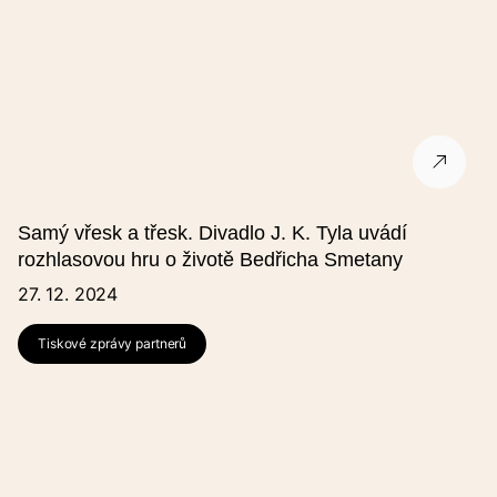
Název pořadatele (jiný)
Ulice
Město
Samý vřesk a třesk. Divadlo J. K. Tyla uvádí
PSČ
rozhlasovou hru o životě Bedřicha Smetany
27. 12. 2024
Jméno
Tiskové zprávy partnerů
E-mail